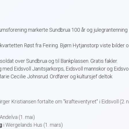
trumsforening markerte Sundbrua 100 år og julegrantenning 
vartetten Røst fra Feiring. Bjørn Hytjanstorp viste bilder 
soldat over Sundbrua og til Bankplassen. Gratis fakler.
 med Eidsvoll Janitsjarkorps, Eidsvoll mannskor og Eidsvoll
rie Cecilie Johnsrud. Ordfører og kultursjef deltok
rger Kristiansen fortalte om "krafteventyret" i Eidsvoll (2. 
Andelva (1. mai)
g
i Wergelands Hus (1. mars)