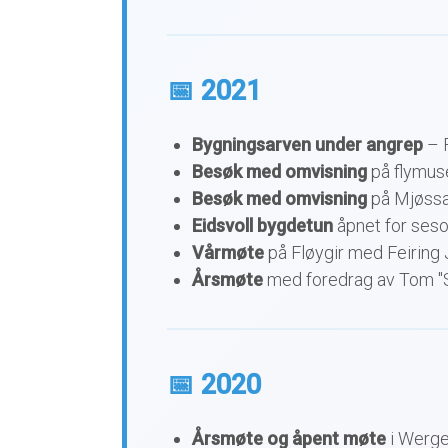
📅 2021
Bygningsarven under angrep
– 
Besøk med omvisning
på flymus
Besøk med omvisning
på Mjøssa
Eidsvoll bygdetun
åpnet for seso
Vårmøte
på Fløygir med Feiring 
Årsmøte
med foredrag av Tom "S
📅 2020
Årsmøte og åpent møte
i Werge