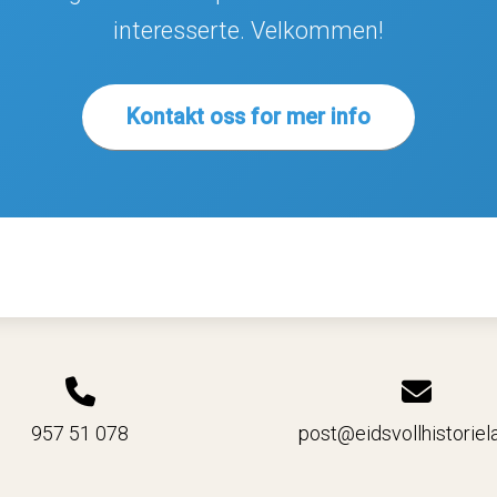
interesserte. Velkommen!
Kontakt oss for mer info
957 51 078
post@eidsvollhistoriel