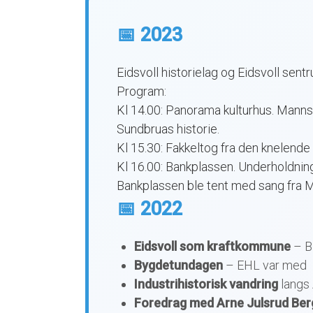
📅 2023
Eidsvoll historielag og Eidsvoll sen
Program:
Kl 14.00: Panorama kulturhus. Mannsk
Sundbruas historie.
Kl 15.30: Fakkeltog fra den knelende 
Kl 16.00: Bankplassen. Underholdning
Bankplassen ble tent med sang fra Ma
📅 2022
Eidsvoll som kraftkommune
– Bi
Bygdetundagen
– EHL var med
Industrihistorisk vandring
langs 
Foredrag med Arne Julsrud Ber