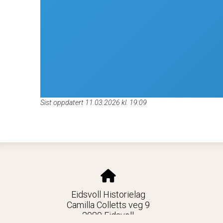
Sist oppdatert 11.03.2026 kl. 19:09
Eidsvoll Historielag
Camilla Colletts veg 9
2080 Eidsvoll