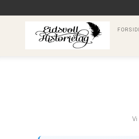
FORSID
Vi