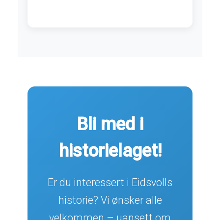
Bli med i
historielaget!
Er du interessert i Eidsvolls
historie? Vi ønsker alle
velkommen – uansett om